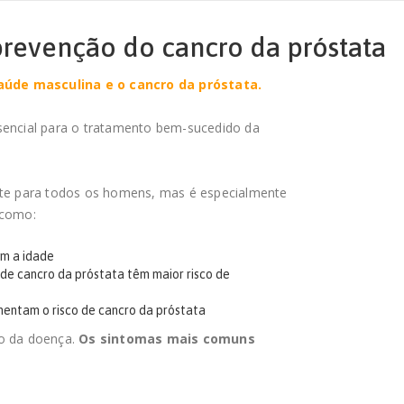
revenção do cancro da próstata
aúde masculina e o cancro da próstata.
sencial para o tratamento bem-sucedido da
te para todos os homens, mas é especialmente
 como:
om a idade
r de cancro da próstata têm maior risco de
mentam o risco de cancro da próstata
io da doença.
Os sintomas mais comuns