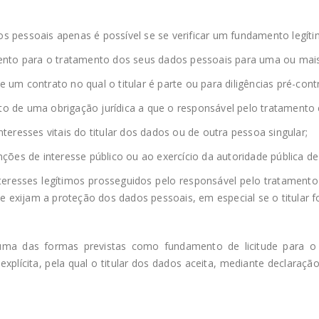
dados pessoais apenas é possível se se verificar um fundamento le
mento para o tratamento dos seus dados pessoais para uma ou mais 
um contrato no qual o titular é parte ou para diligências pré-contr
o de uma obrigação jurídica a que o responsável pelo tratamento e
teresses vitais do titular dos dados ou de outra pessoa singular;
nções de interesse público ou ao exercício da autoridade pública d
nteresses legítimos prosseguidos pelo responsável pelo tratamento
ue exijam a proteção dos dados pessoais, em especial se o titular f
 uma das formas previstas como fundamento de licitude para 
 explícita, pela qual o titular dos dados aceita, mediante declaraç