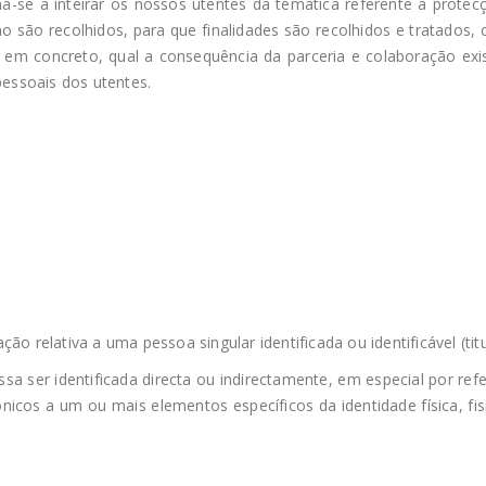
ina-se a inteirar os nossos utentes da temática referente à prote
o são recolhidos, para que finalidades são recolhidos e tratados
er, em concreto, qual a consequência da parceria e colaboração e
pessoais dos utentes.
o relativa a uma pessoa singular identificada ou identificável (tit
ossa ser identificada directa ou indirectamente, em especial por r
nicos a um ou mais elementos específicos da identidade física, fisi