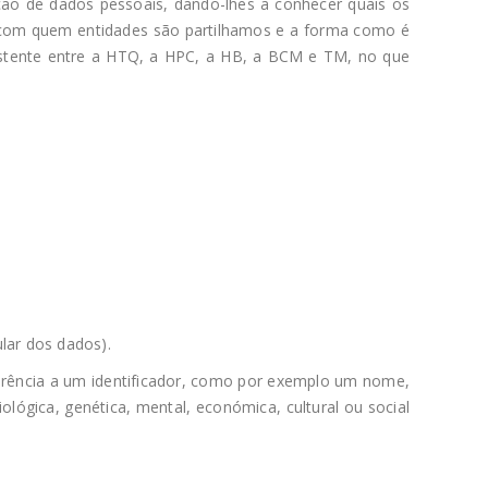
cção de dados pessoais, dando-lhes a conhecer quais os
, com quem entidades são partilhamos e a forma como é
xistente entre a HTQ, a HPC, a HB, a BCM e TM, no que
ular dos dados).
eferência a um identificador, como por exemplo um nome,
ológica, genética, mental, económica, cultural ou social