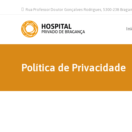
Rua Professor Doutor Gonçalves Rodrigues, 5300-238 Braga
Iní
Política de Privacidade