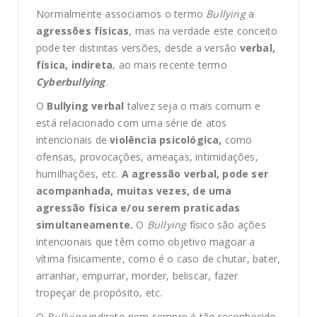
Normalmente associamos o termo
Bullying
a
agressões físicas
, mas na verdade este conceito
pode ter distintas versões, desde a versão
verbal,
física, indireta
, ao mais recente termo
Cyberbullying
.
O
Bullying verbal
talvez seja o mais comum e
está relacionado com uma série de atos
intencionais de
violência psicológica,
como
ofensas, provocações, ameaças, intimidações,
humilhações, etc.
A agressão verbal, pode ser
acompanhada, muitas vezes, de uma
agressão física e/ou serem praticadas
simultaneamente.
O
Bullying
físico são ações
intencionais que têm como objetivo magoar a
vítima fisicamente, como é o caso de chutar, bater,
arranhar, empurrar, morder, beliscar, fazer
tropeçar de propósito, etc.
O
Bullying
indireto nem sempre é tão reconhecido