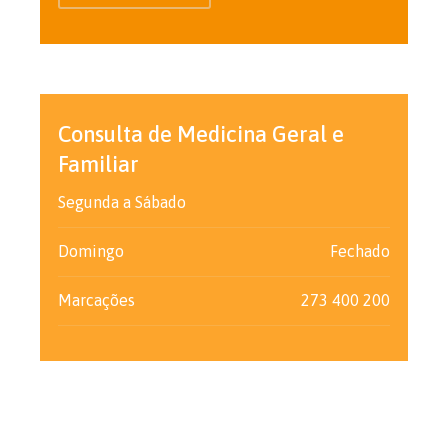
Consulta de Medicina Geral e
Familiar
Segunda a Sábado
Domingo
Fechado
Marcações
273 400 200