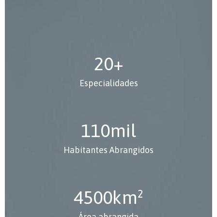
20
+
Especialidades
110
mil
Habitantes Abrangidos
4500
km²
Área abrangida