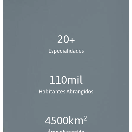
20
+
Especialidades
110
mil
Habitantes Abrangidos
4500
km²