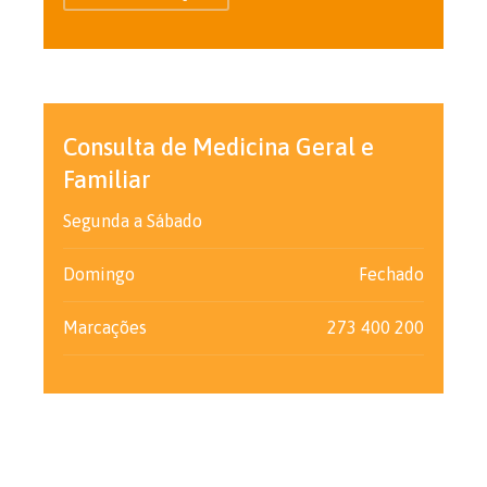
Consulta de Medicina Geral e
Familiar
Segunda a Sábado
Domingo
Fechado
Marcações
273 400 200