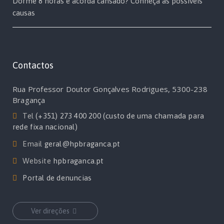
Dorme 8 horas e acorda cansado? Conheça as possíveis
causas
Contactos
Rua Professor Doutor Gonçalves Rodrigues, 5300-238
Bragança
Tel
(+351) 273 400 200 (custo de uma chamada para
rede fixa nacional)
Email
geral@hpbraganca.pt
Website
hpbraganca.pt
Portal de denuncias
Ver direções