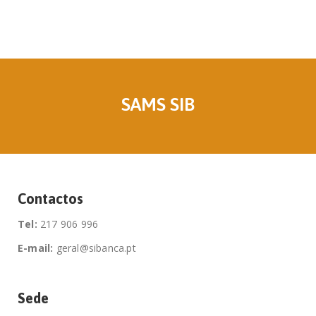
SAMS SIB
Contactos
Tel:
217 906 996
E-mail:
geral@sibanca.pt
Sede