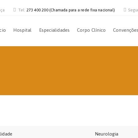
nça
Tel:
273 400 200 (Chamada para a rede fixa nacional)
Segu
cio
Hospital
Especialidades
Corpo Clínico
Convençõe
lidade
Neurologia