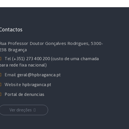
Contactos
Rua Professor Doutor Gonçalves Rodrigues, 5300-
238 Bragança
Tel
(+351) 273 400 200 (custo de uma chamada
para rede fixa nacional)
Email
geral@hpbraganca.pt
Website
hpbraganca.pt
Portal de denuncias
Ver direções