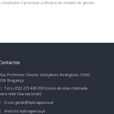
s resultados e promove a eficácia do modelo de gestão.
Contactos
Rua Professor Doutor Gonçalves Rodrigues, 5300-
238 Bragança
Tel
(+351) 273 400 200 (custo de uma chamada
para rede fixa nacional)
Email
geral@hpbraganca.pt
Website
hpbraganca.pt