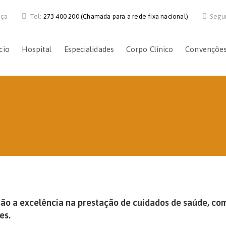
nça
Tel:
273 400 200 (Chamada para a rede fixa nacional)
Segu
cio
Hospital
Especialidades
Corpo Clínico
Convençõe
o a excelência na prestação de cuidados de saúde, com 
es.