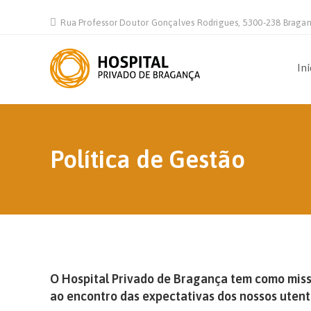
Rua Professor Doutor Gonçalves Rodrigues, 5300-238 Braga
Iní
Política de Gestão
O Hospital Privado de Bragança tem como missã
ao encontro das expectativas dos nossos utent