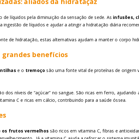
zadas: aliados da hidrataçãz
 de líquidos pela diminuição da sensação de sede. As
infusões, 
 ingestão de líquidos e ajudar a atingir a hidratação diária recom
fonte de hidratação, estas alternativas ajudam a manter o corpo hi
 grandes benefícios
entilhas
e o
tremoço
são uma fonte vital de proteínas de origem v
o dos níveis de “açúcar” no sangue. São ricas em ferro, ajudando
amina C e ricas em cálcio, contribuindo para a saúde óssea.
es
e os frutos vermelhos
são ricos em vitamina C, fibras e antioxid
 envelhecimento. Já a vitamina C ajuda a reforçar o sistema imunit