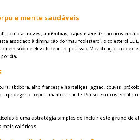
orpo e mente saudáveis
sal), como as
nozes, amêndoas, cajus e avelãs
são ricos em áci
tá associado à diminuição do “mau “colesterol, o colesterol LDL.
o teor em sódio e elevado teor em potássio. Mas atenção, não ex
por dia.
s
oura, abóbora, alho-francês) e
hortaliças
(agrião, couves, brócolo
m a proteger o corpo e manter a saúde. Por serem ricos em fibra
tícolas é uma estratégia simples de incluir este grupo de 
 mais calóricos.