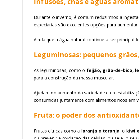
Infusões, chás e águas aromati
Durante o inverno, é comum reduzirmos a ingestão
especiarias são excelentes opções para aumentar a
Ainda que a água natural continue a ser principal 
Leguminosas: pequenos grãos,
As leguminosas, como o
feijão, grão-de-bico, l
para a construção da massa muscular.
Ajudam no aumento da saciedade e na estabilizaçã
consumidas juntamente com alimentos ricos em vit
Fruta: o poder dos antioxidant
Frutas cítricas como a
laranja e toranja
, o
kiwi 
ou prevenir a oxidação das células, ou seja, o seu