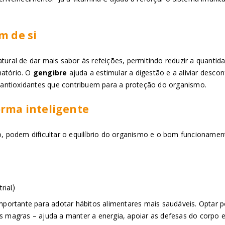
m de si
atural de dar mais sabor às refeições, permitindo reduzir a quant
matório. O
gengibre
ajuda a estimular a digestão e a aliviar descon
antioxidantes que contribuem para a proteção do organismo.
orma inteligente
podem dificultar o equilíbrio do organismo e o bom funcionamento
trial)
ortante para adotar hábitos alimentares mais saudáveis. Optar po
as magras – ajuda a manter a energia, apoiar as defesas do corpo e