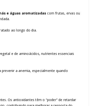
chás e águas aromatizadas
com frutas, ervas ou
endada.
dratado ao longo do dia.
egetal e de aminoácidos, nutrientes essenciais
 a prevenir a anemia, especialmente quando
antes. Os antioxidantes têm o “poder” de retardar
ário, contribuindo para melhorar a resposta do