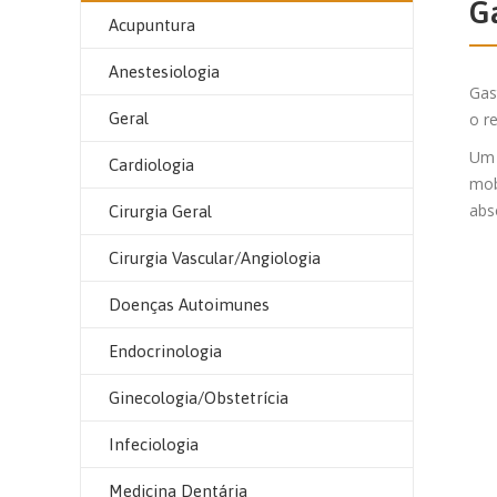
G
Acupuntura
Anestesiologia
Gas
Geral
o r
Um 
Cardiologia
mob
abs
Cirurgia Geral
Cirurgia Vascular/Angiologia
Doenças Autoimunes
Endocrinologia
Ginecologia/Obstetrícia
Infeciologia
Medicina Dentária