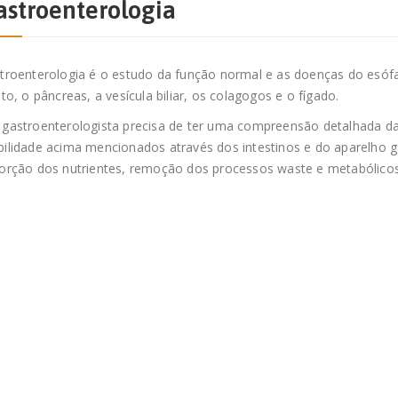
astroenterologia
troenterologia é o estudo da função normal e as doenças do esófa
eto, o pâncreas, a vesícula biliar, os colagogos e o fígado.
gastroenterologista precisa de ter uma compreensão detalhada da
ilidade acima mencionados através dos intestinos e do aparelho ga
orção dos nutrientes, remoção dos processos waste e metabólicos