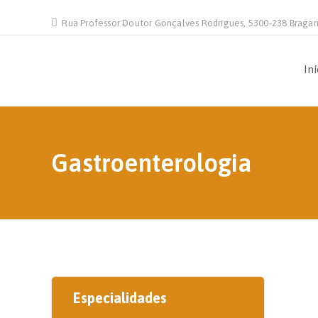
Rua Professor Doutor Gonçalves Rodrigues, 5300-238 Braga
Iní
Gastroenterologia
Especialidades