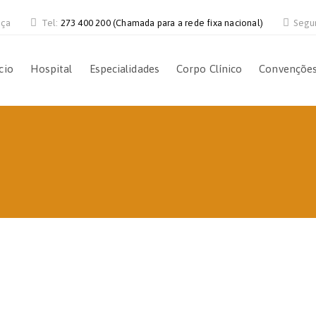
nça
Tel:
273 400 200 (Chamada para a rede fixa nacional)
Segu
cio
Hospital
Especialidades
Corpo Clínico
Convençõe