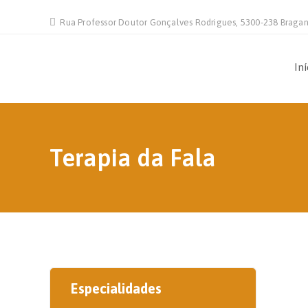
Rua Professor Doutor Gonçalves Rodrigues, 5300-238 Braga
Iní
Terapia da Fala
Especialidades