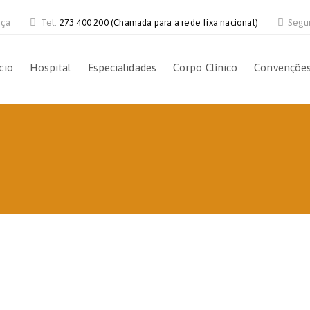
nça
Tel:
273 400 200 (Chamada para a rede fixa nacional)
Segu
cio
Hospital
Especialidades
Corpo Clínico
Convençõe