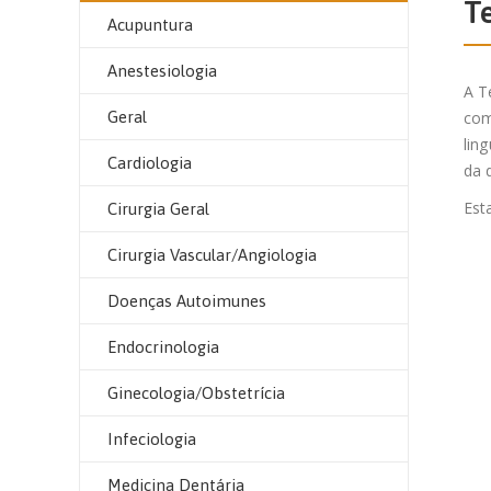
T
Acupuntura
Anestesiologia
A T
Geral
com
lin
Cardiologia
da 
Est
Cirurgia Geral
Cirurgia Vascular/Angiologia
Doenças Autoimunes
Endocrinologia
Ginecologia/Obstetrícia
Infeciologia
Medicina Dentária