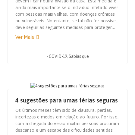
devem ficar noutra divisão da casa. Esta medida é
ainda mais importante se o indivíduo infetado viver
com pessoas mais velhas, com doenças crónicas
ou vulneráveis. No entanto, se tal não for possível,
deve seguir as seguintes medidas para proteger…
Ver Mais
-
COVID-19
,
Sabias que
20 DE JULHO, 2020
4 sugestões para umas férias seguras
Os últimos meses têm sido de clausura, perdas,
incertezas e medos em relação ao futuro. Por isso,
com a chegada do verão muitas pessoas procuram
descanso e um escape das dificuldades sentidas