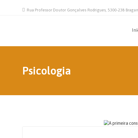
Rua Professor Doutor Gonçalves Rodrigues, 5300-238 Braga
Iní
Psicologia
30 DE JANEIRO, 2026