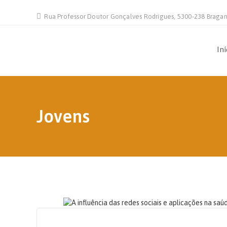
Rua Professor Doutor Gonçalves Rodrigues, 5300-238 Braga
Iní
Jovens
31 DE AGOSTO, 2022