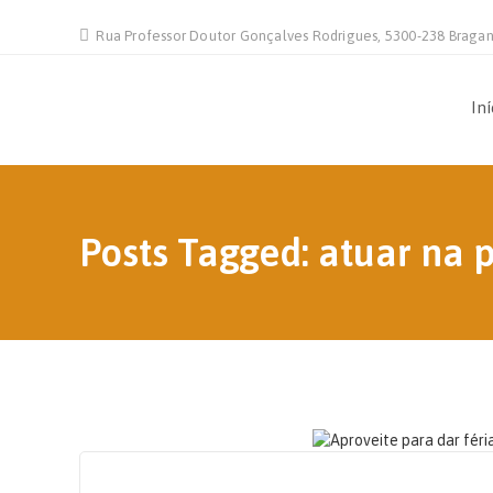
Rua Professor Doutor Gonçalves Rodrigues, 5300-238 Braga
Iní
Posts Tagged: atuar na 
9 DE AGOSTO, 2021