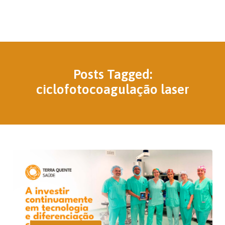
Posts Tagged:
ciclofotocoagulação laser