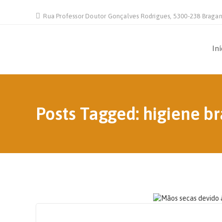
Rua Professor Doutor Gonçalves Rodrigues, 5300-238 Braga
Iní
Posts Tagged: higiene b
15 DE OUTUBRO, 2020