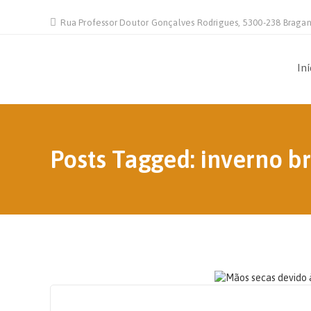
Rua Professor Doutor Gonçalves Rodrigues, 5300-238 Braga
Iní
Posts Tagged: inverno b
15 DE OUTUBRO, 2020