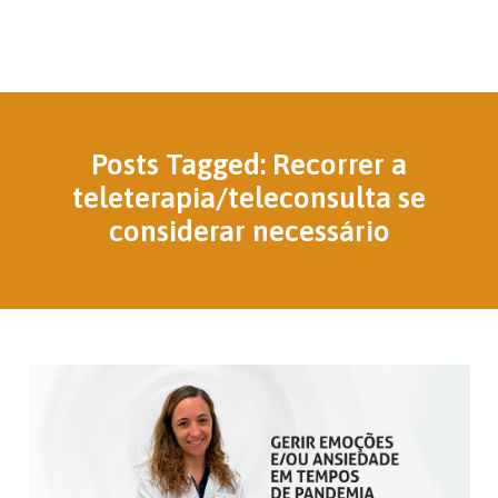
Posts Tagged: Recorrer a
teleterapia/teleconsulta se
considerar necessário