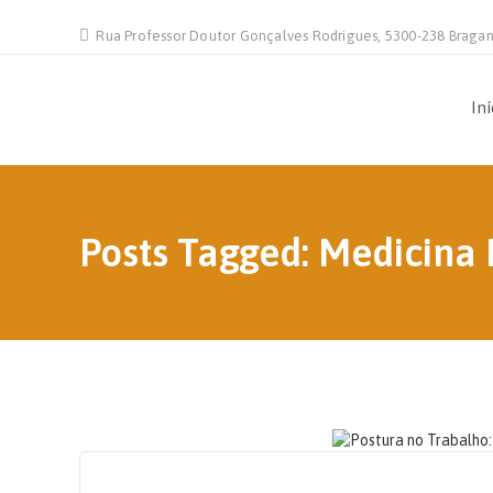
Rua Professor Doutor Gonçalves Rodrigues, 5300-238 Braga
Iní
Posts Tagged: Medicina 
22 DE SETEMBRO, 2023