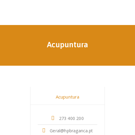
Acupuntura
Dr. Liliana dos Santos
Acupuntura
273 400 200
Geral@hpbraganca.pt