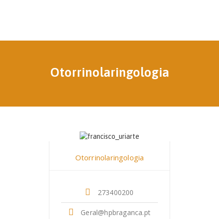
Otorrinolaringologia
Dr. Francisco Uriarte
Otorrinolaringologia
273400200
Geral@hpbraganca.pt