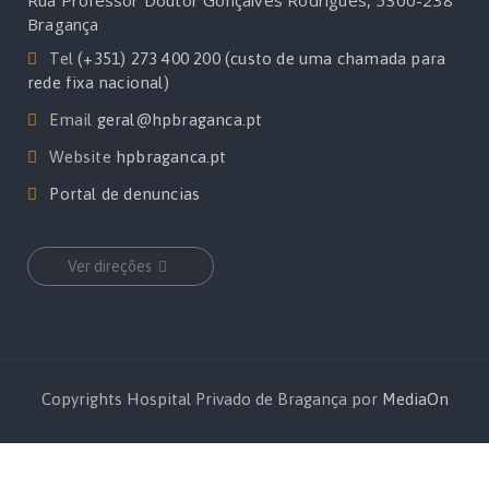
Rua Professor Doutor Gonçalves Rodrigues, 5300-238
Bragança
Tel
(+351) 273 400 200 (custo de uma chamada para
rede fixa nacional)
Email
geral@hpbraganca.pt
Website
hpbraganca.pt
Portal de denuncias
Ver direções
Copyrights Hospital Privado de Bragança por
MediaOn