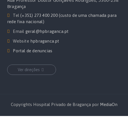
Rua Professor Doutor Gonçalves Rodrigues, 5300-238
Bragança
Tel
(+351) 273 400 200 (custo de uma chamada para
rede fixa nacional)
Email
geral@hpbraganca.pt
Website
hpbraganca.pt
Portal de denuncias
Ver direções
Copyrights Hospital Privado de Bragança por
MediaOn