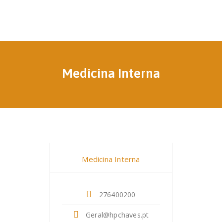
Medicina Interna
Dr. Filipa Alves Rodrigues
Medicina Interna
276400200
Geral@hpchaves.pt