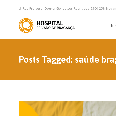
Rua Professor Doutor Gonçalves Rodrigues, 5300-238 Braga
Iní
Posts Tagged: saúde br